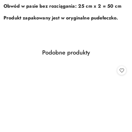
Obwód w pasie bez rozciągania: 25 cm x 2 = 50 cm
Produkt zapakowany jest w oryginalne pudełeczko.
Produkty
Podobne produkty
Pomiń karuzelę produktów
o
statusie: