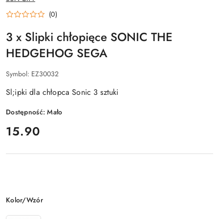
PRODUCENTA:
(0)
3 x Slipki chłopięce SONIC THE
HEDGEHOG SEGA
Symbol:
EZ30032
Sl;ipki dla chłopca Sonic 3 sztuki
Dostępność:
Mało
cena:
15.90
Wariant
Kolor/Wzór