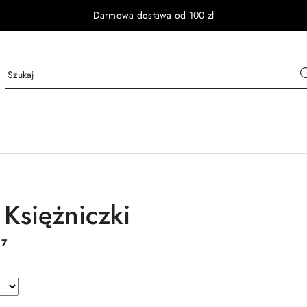
Darmowa dostawa od 100 zł
 Księżniczki
:
7