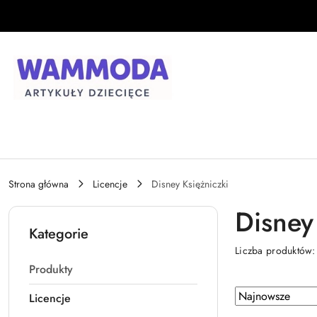
Przejdź do treści głównej
Przejdź do wyszukiwarki
Przejdź do moje konto
Przejdź do menu głównego
Przejdź do stopki
Strona główna
Licencje
Disney Księżniczki
Disney
Kategorie
Liczba produktów
Produkty
Zastosowano
Sortuj
Licencje
według
sortowanie: