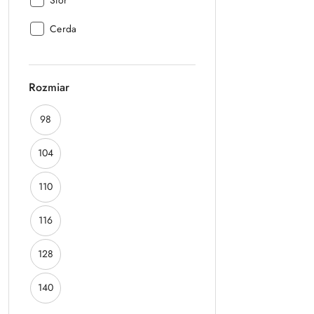
Stor
Producent:
Cerda
Rozmiar
Rozmiar:
98
Rozmiar:
104
Rozmiar:
110
Rozmiar:
116
Rozmiar:
128
Rozmiar:
140