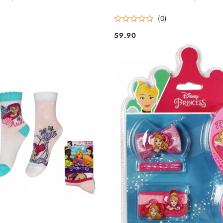
)
(0)
59.90
Cena: