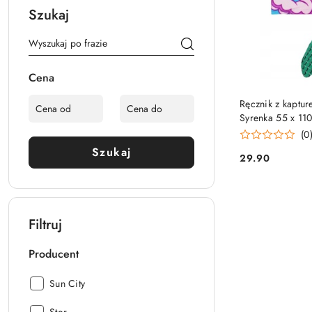
Szukaj
Cena
PRO
Ręcznik z kaptu
Syrenka 55 x 11
(0
Szukaj
29.90
Cena:
Filtruj
Producent
Producent:
Sun City
Producent: