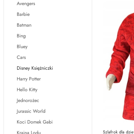
Avengers
Najnowsze.
Barbie
Batman
Bing
Bluey
Cars
Disney Księżniczki
Harry Potter
Hello Kitty
Jednorożec
Jurassic World
Koci Domek Gabi
Szlafrok dla dzi
Kraina Lodu