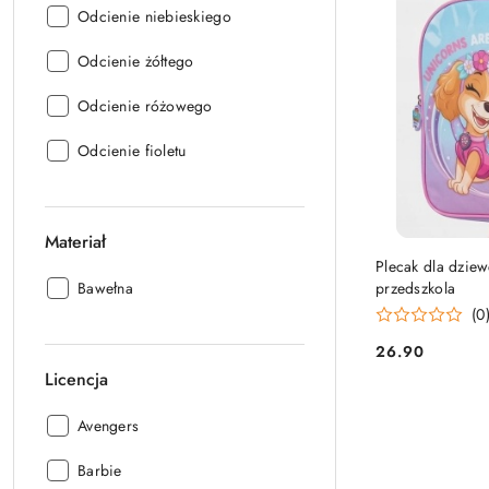
Kolor:
Odcienie niebieskiego
Kolor:
Odcienie żółtego
Kolor:
Odcienie różowego
Kolor:
Odcienie fioletu
Materiał
Plecak dla dzie
Materiał:
Bawełna
przedszkola
(0
26.90
Cena:
Licencja
Licencja:
Avengers
Licencja:
Barbie