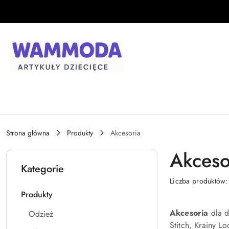
Przejdź do treści głównej
Przejdź do wyszukiwarki
Przejdź do moje konto
Przejdź do menu głównego
Przejdź do stopki
Strona główna
Produkty
Akcesoria
Akceso
Kategorie
Liczba produktów
Produkty
Akcesoria
dla d
Odzież
Stitch, Krainy L