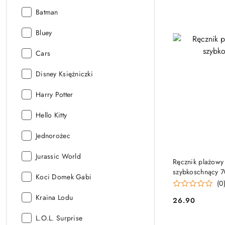
Licencja:
Batman
Licencja:
Bluey
Licencja:
Cars
Licencja:
Disney Księżniczki
Licencja:
Harry Potter
Licencja:
Hello Kitty
Licencja:
Jednorożec
Licencja:
Jurassic World
Ręcznik plażowy
szybkoschnący 7
Licencja:
Koci Domek Gabi
(0
Licencja:
Kraina Lodu
26.90
Cena:
Licencja:
L.O.L. Surprise