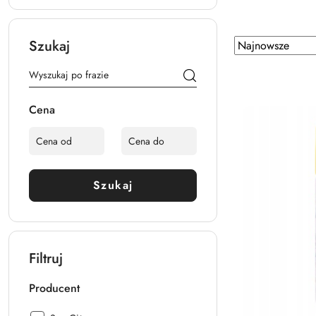
Zastosowano
Szukaj
Sortuj
według
sortowanie:
Najnowsze.
Cena
Szukaj
Filtruj
Producent