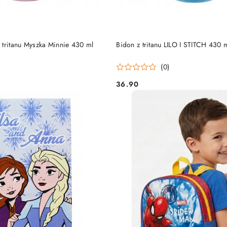
DO KOSZYKA
DO KOSZYKA
 tritanu Myszka Minnie 430 ml
Bidon z tritanu LILO I STITCH 430 
)
(0)
36.90
Cena: