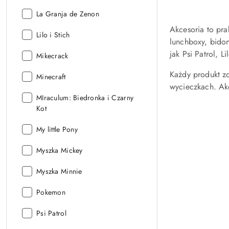
Licencja:
La Granja de Zenon
Akcesoria to pra
Licencja:
Lilo i Stich
lunchboxy, bidon
jak Psi Patrol, L
Licencja:
Mikecrack
Każdy produkt z
Licencja:
Minecraft
wycieczkach. Akc
Licencja:
MIraculum: Biedronka i Czarny
Kot
Licencja:
My little Pony
Licencja:
Myszka Mickey
Licencja:
Myszka Minnie
Licencja:
Pokemon
Licencja:
Psi Patrol