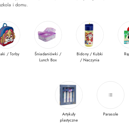
szkola i domu.
caki / Torby
Śniadaniówki /
Bidony / Kubki
Rę
Lunch Box
/ Naczynia
Artykuły
Parasole
plastyczne