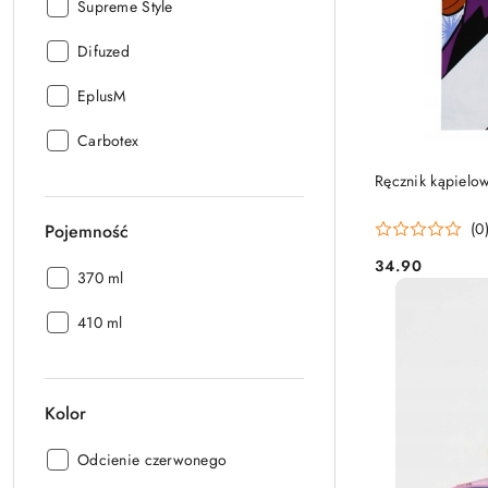
Producent:
Supreme Style
Producent:
Difuzed
Producent:
EplusM
Producent:
Carbotex
Ręcznik kąpielo
(0
Pojemność
34.90
Cena:
Pojemność:
370 ml
Pojemność:
410 ml
Kolor
Kolor:
Odcienie czerwonego