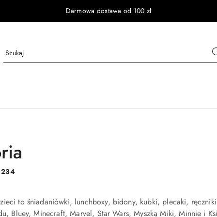
Darmowa dostawa od 100 zł
ria
:
234
zieci to śniadaniówki, lunchboxy, bidony, kubki, plecaki, ręczniki
odu, Bluey, Minecraft, Marvel, Star Wars, Myszką Miki, Minnie i K