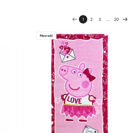
...
1
2
3
20
Nowość