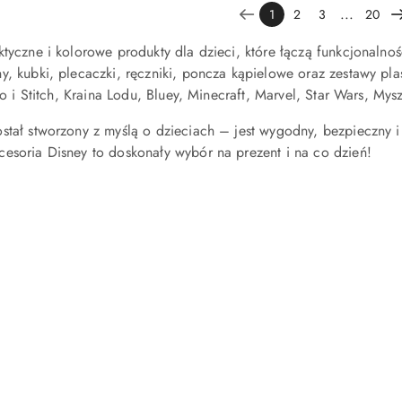
...
1
2
3
20
ktyczne i kolorowe produkty dla dzieci, które łączą funkcjonaln
y, kubki, plecaczki, ręczniki, poncza kąpielowe oraz zestawy p
ilo i Stitch, Kraina Lodu, Bluey, Minecraft, Marvel, Star Wars, Mys
ostał stworzony z myślą o dzieciach – jest wygodny, bezpieczny
esoria Disney to doskonały wybór na prezent i na co dzień!