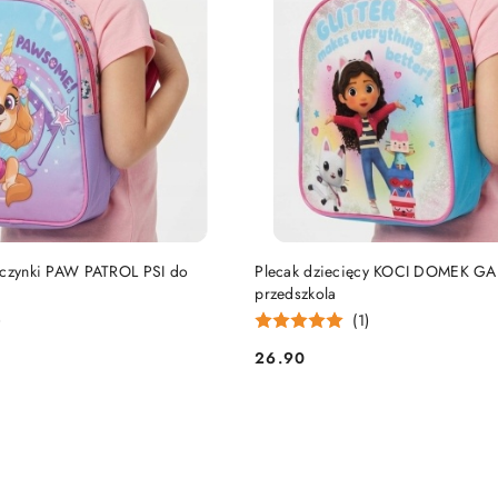
DO KOSZYKA
DO KOSZYKA
wczynki PAW PATROL PSI do
Plecak dziecięcy KOCI DOMEK GA
przedszkola
)
(1)
26.90
Cena: