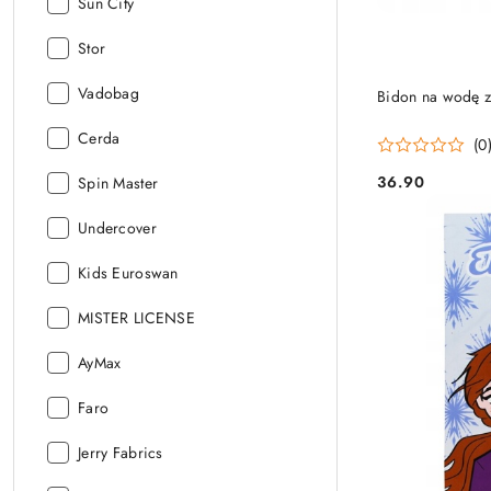
Producent:
Sun City
Producent:
Stor
Producent:
Vadobag
Bidon na wodę z
Producent:
Cerda
(0
36.90
Producent:
Spin Master
Cena:
Producent:
Undercover
Producent:
Kids Euroswan
Producent:
MISTER LICENSE
Producent:
AyMax
Producent:
Faro
Producent:
Jerry Fabrics