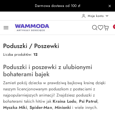
Przejdź do treści głównej
Przejdź do wyszukiwarki
Przejdź do moje konto
Przejdź do menu głównego
Przejdź do stopki
Darmowa dostawa od 100 zł
Moje konto
Poduszki / Poszewki
Liczba produktów:
12
Poduszki i poszewki z ulubionymi
bohaterami bajek
Zamień pokój dziecka w prawdziwą bajkową krainę dzięki
naszym licencjonowanym poduszkom z postaciami z
najpopularniejszych animacji! Znajdziesz poduszki z
bohaterami takich hitów jak
Kraina Lodu
,
Psi Patrol
,
Myszka Miki
,
Spider-Man
,
Minionki
i wiele innych.