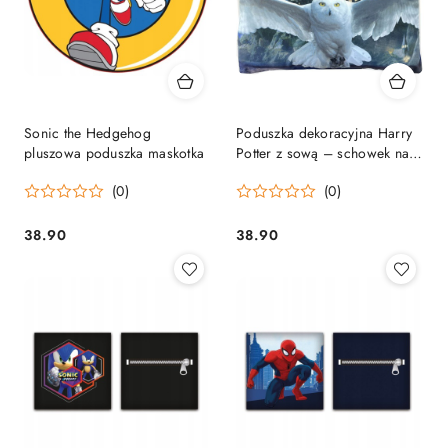
Sonic the Hedgehog
Poduszka dekoracyjna Harry
pluszowa poduszka maskotka
Potter z sową – schowek na
piżamę
(0)
(0)
38.90
38.90
Cena:
Cena: