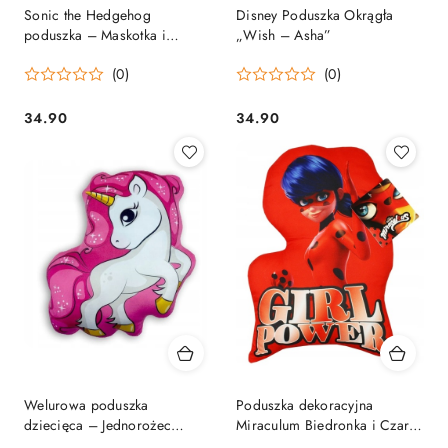
Sonic the Hedgehog
Disney Poduszka Okrągła
poduszka – Maskotka i
„Wish – Asha”
Ozdoba Pokoju
(0)
(0)
34.90
34.90
Cena:
Cena:
Welurowa poduszka
Poduszka dekoracyjna
dziecięca – Jednorożec
Miraculum Biedronka i Czarny
Tęczowy Różowy Konik
Kot