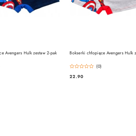
DO KOSZYKA
DO KOSZYKA
ce Avengers Hulk zestaw 2-pak
Bokserki chłopięce Avengers Hulk 
)
(0)
22.90
Cena: