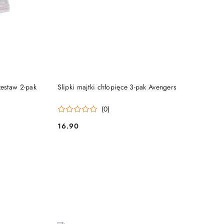
DO KOSZYKA
zestaw 2-pak
Slipki majtki chłopięce 3-pak Avengers
(0)
16.90
Cena: