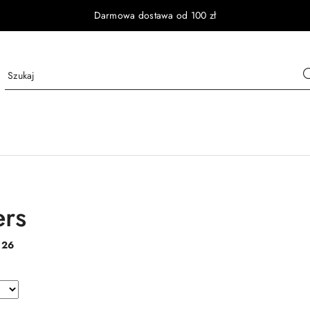
Darmowa dostawa od 100 zł
rs
:
26