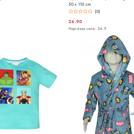
50 x 110 cm
)
(0)
26.90
Cena
Najniższa
Najniższa cena:
34.9
promocyjna:
cena
z
30
dni
przed
obniżką