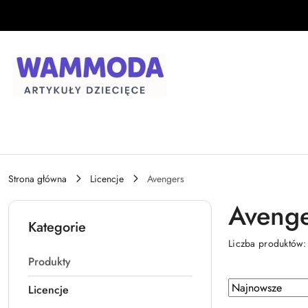
Przejdź do treści głównej
Przejdź do wyszukiwarki
Przejdź do moje konto
Przejdź do menu głównego
Przejdź do stopki
Strona główna
Licencje
Avengers
Avenge
Kategorie
Liczba produktów
Produkty
Zastosowano
Sortuj
Licencje
według
sortowanie: