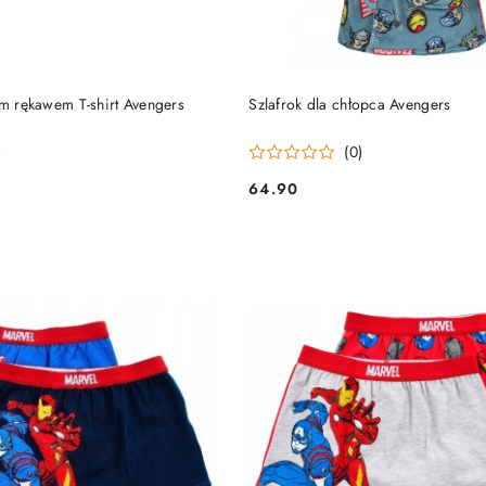
DO KOSZYKA
DO KOSZYKA
im rękawem T-shirt Avengers
Szlafrok dla chłopca Avengers
)
(0)
64.90
Cena: