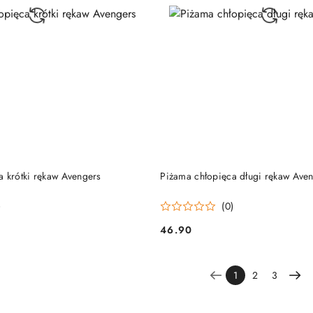
DO KOSZYKA
DO KOSZYKA
a krótki rękaw Avengers
Piżama chłopięca długi rękaw Ave
)
(0)
46.90
Cena:
1
2
3