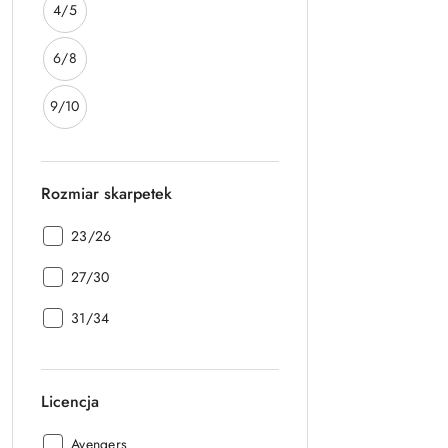
Rozmiar:
4/5
Rozmiar:
6/8
Rozmiar:
9/10
Rozmiar skarpetek
Rozmiar
23/26
skarpetek:
Rozmiar
27/30
skarpetek:
Rozmiar
31/34
skarpetek:
Licencja
Licencja:
Avengers