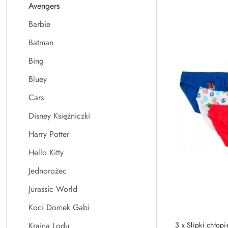
Avengers
Najnowsze.
Barbie
Batman
Bing
Bluey
Cars
Disney Księżniczki
Harry Potter
Hello Kitty
Jednorożec
Jurassic World
Koci Domek Gabi
Kraina Lodu
3 x Slipki chł