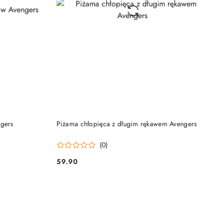
DO KOSZYKA
ngers
Piżama chłopięca z długim rękawem Avengers
(0)
59.90
Cena: