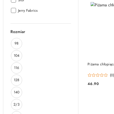
Stor
Producent:
Jerry Fabrics
Rozmiar
Rozmiar:
98
Rozmiar:
104
Piżama chłopięc
Rozmiar:
116
(0
Rozmiar:
128
46.90
Cena:
Rozmiar:
140
Rozmiar:
2/3