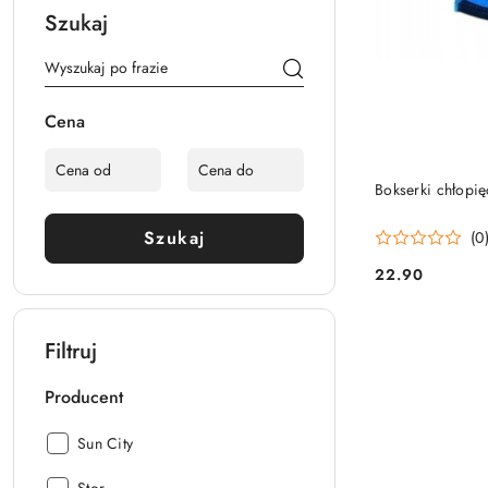
Szukaj
Cena
Bokserki chłopię
Szukaj
(0
22.90
Cena:
Filtruj
Producent
Producent:
Sun City
Producent: