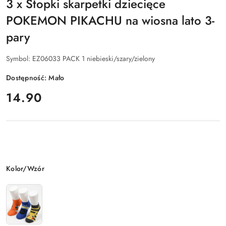
3 x Stopki skarpetki dziecięce
POKEMON PIKACHU na wiosna lato 3-
pary
Symbol:
EZ06033 PACK 1 niebieski/szary/zielony
Dostępność:
Mało
cena:
14.90
Wariant
Kolor/Wzór