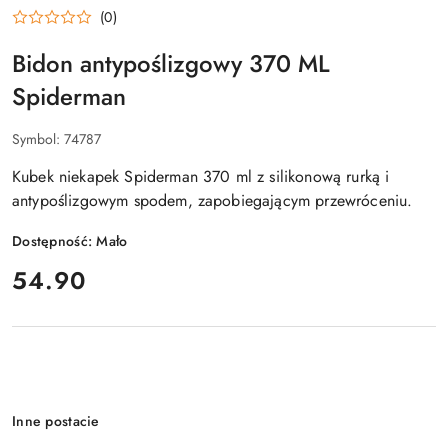
(0)
Bidon antypoślizgowy 370 ML
Spiderman
Symbol:
74787
Kubek niekapek Spiderman 370 ml z silikonową rurką i
antypoślizgowym spodem, zapobiegającym przewróceniu.
Dostępność:
Mało
cena:
54.90
Wariant
Inne postacie