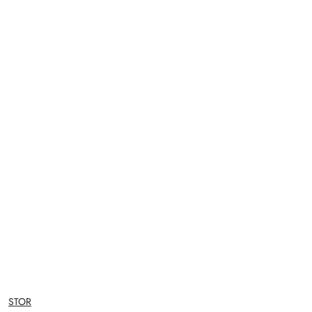
NAZWA
STOR
PRODUCENTA: