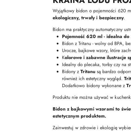
KRAINA LODU FRO
Wyjątkowy bidon o pojemności 620 ml,
ekologiczny, trwały i bezpieczny
.
Bidon ma praktyczny automatyczny ustn
Pojemność 620 ml - idealna do 
Bidon z Tritanu - wolny od BPA, be
Urocze, bajkowe wzory, które zac
K
olorowe i zabawne ilustracje s
Idealny do plecaka, torby czy na st
Bidony z
Tritanu
są bardzo odporne
również ich estetyczny wygląd.
Tri
Dodatkowo bidony wykonane z
Tr
Produktu nie można używać w kuchenk
Bidon z bajkowymi wzorami to świet
estetycznym produktem.
Zainwestuj w zdrowie i ekologię wybi