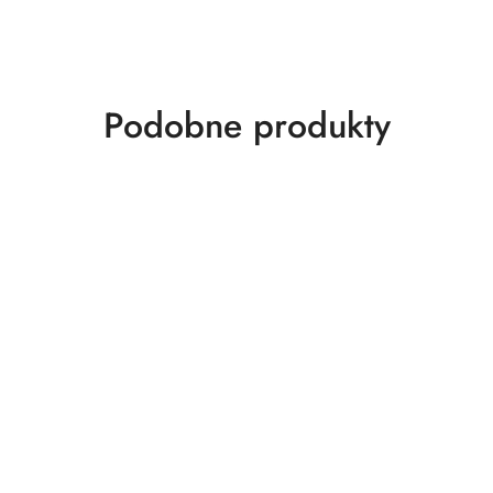
Produkty
Podobne produkty
o
statusie: