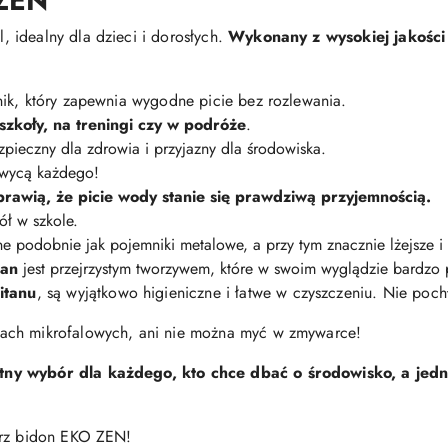
ZEN
 idealny dla dzieci i dorosłych.
Wykonany z wysokiej jakości 
ik, który zapewnia wygodne picie bez rozlewania.
szkoły, na treningi czy w podróże
.
zpieczny dla zdrowia i przyjazny dla środowiska.
hwycą każdego!
prawią, że picie wody stanie się prawdziwą przyjemnością.
ół w szkole.
 podobnie jak pojemniki metalowe, a przy tym znacznie lżejsze i 
tan
jest przejrzystym tworzywem, które w swoim wyglądzie bardzo 
itanu
, są wyjątkowo higieniczne i łatwe w czyszczeniu. Nie poc
ach mikrofalowych, ani nie można myć w zmywarce!
ny wybór dla każdego, kto chce dbać o środowisko, a jedno
erz bidon EKO ZEN!