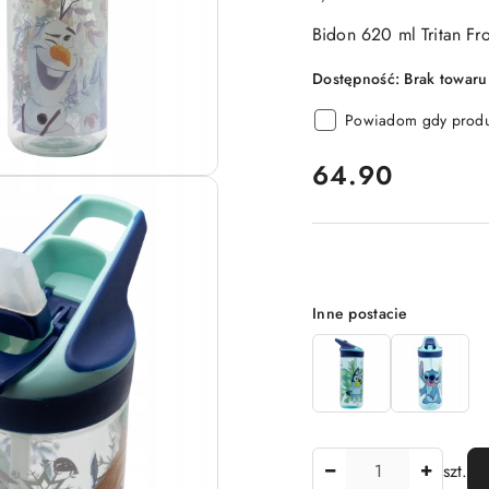
Bidon 620 ml Tritan Fr
Dostępność:
Brak towaru
Powiadom gdy produk
cena:
64.90
Wariant
Inne postacie
Ilość
szt.