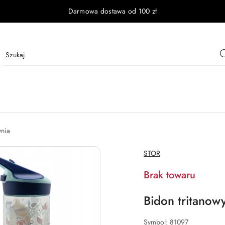
Darmowa dostawa od 100 zł
ynia
NAZWA
STOR
PRODUCENTA:
Brak towaru
Bidon tritanow
Symbol:
81097