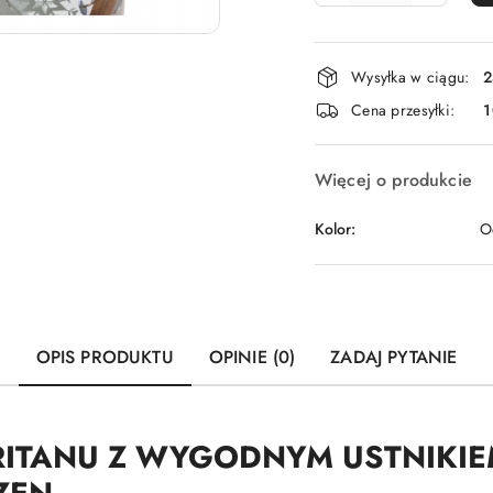
Dostępność
Wysyłka w ciągu:
2
i
Cena przesyłki:
dostawa
Więcej o produkcie
Kolor:
O
OPIS PRODUKTU
OPINIE (0)
ZADAJ PYTANIE
TRITANU Z WYGODNYM USTNIKIE