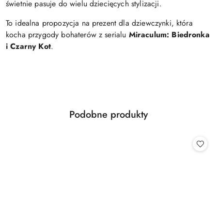
świetnie pasuje do wielu dziecięcych stylizacji.
To idealna propozycja na prezent dla dziewczynki, która
kocha przygody bohaterów z serialu
Miraculum: Biedronka
i Czarny Kot
.
Produkty
Podobne produkty
Pomiń karuzelę produktów
o
statusie: