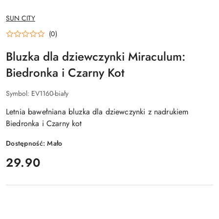
NAZWA
SUN CITY
PRODUCENTA:
(0)
Bluzka dla dziewczynki Miraculum:
Biedronka i Czarny Kot
Symbol:
EV1160-biały
Letnia bawełniana bluzka dla dziewczynki z nadrukiem
Biedronka i Czarny kot
Dostępność:
Mało
cena:
29.90