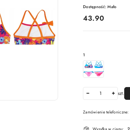
Dostępność:
Mało
cena:
43.90
Wariant
1
Ilość
szt.
Zamówienie telefoniczne
Dostępność
Wysyłka w ciągu:
2