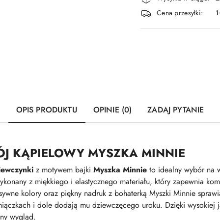
i
Cena przesyłki:
dostawa
OPIS PRODUKTU
OPINIE (0)
ZADAJ PYTANIE
J KĄPIELOWY MYSZKA MINNIE
ziewczynki
z motywem bajki
Myszka Minnie
to idealny wybór na w
wykonany z miękkiego i elastycznego materiału, który zapewnia ko
sywne kolory oraz piękny nadruk z bohaterką Myszki Minnie sprawia
iączkach i dole dodają mu dziewczęcego uroku. Dzięki wysokiej jak
jny wygląd.