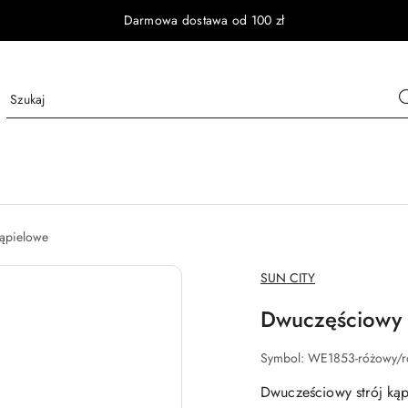
Darmowa dostawa od 100 zł
kąpielowe
NAZWA
SUN CITY
PRODUCENTA:
Dwuczęściowy s
Symbol:
WE1853-różowy/r
Dwucześciowy strój ką