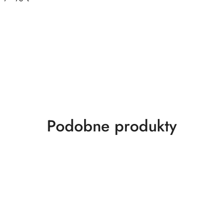
Produkty
Podobne produkty
o
statusie: