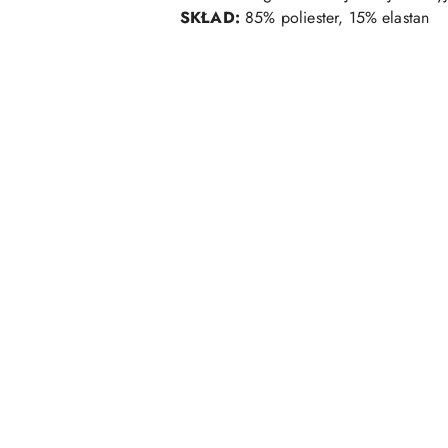
SKŁAD:
85% poliester, 15% elastan
Pomiń karuzelę produktów