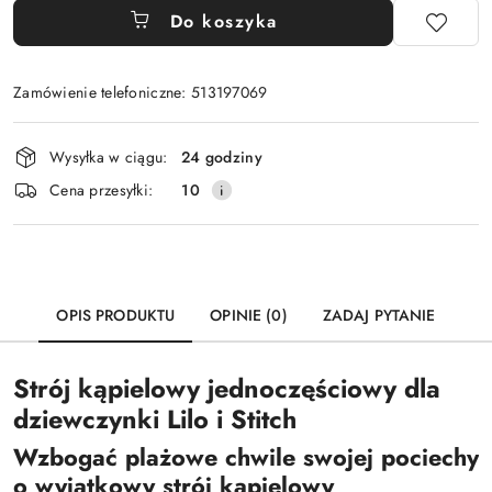
Do koszyka
Zamówienie telefoniczne: 513197069
Dostępność
Wysyłka w ciągu:
24 godziny
i
Cena przesyłki:
10
dostawa
OPIS PRODUKTU
OPINIE (0)
ZADAJ PYTANIE
Strój kąpielowy jednoczęściowy dla
dziewczynki Lilo i Stitch
Wzbogać plażowe chwile swojej pociechy
o wyjątkowy
strój kąpielowy