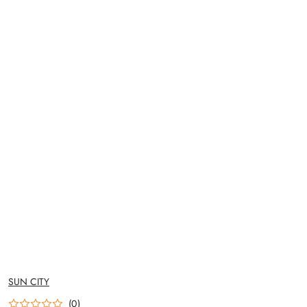
NAZWA
SUN CITY
PRODUCENTA:
(0)