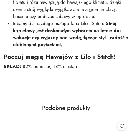
fioletu i różu nawiązują do hawajskiego klimatu, dzięki
czemu strój wygląda wyjątkowo atrakcyjnie na plaży,
basenie czy podczas zabawy w ogrodzie.
Idealny dla każdego małego fana Lilo i Stitch:
Strój
kąpielowy jest doskonałym wyborem na letnie dni,
wakacje czy wyjazdy nad wodę, łącząc styl i radość z
ulubionymi postaciami.
Poczuj magię Hawajów z Lilo i Stitch!
SKŁAD:
82% poliester, 18% elastan
Produkty
Podobne produkty
Pomiń karuzelę produktów
o
statusie: