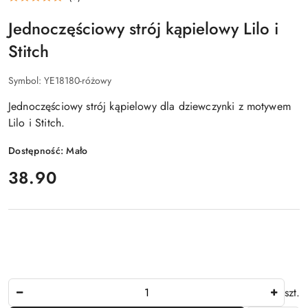
Jednoczęściowy strój kąpielowy Lilo i
Stitch
Symbol:
YE18180-różowy
Jednoczęściowy strój kąpielowy dla dziewczynki z motywem
Lilo i Stitch.
Dostępność:
Mało
cena:
38.90
Ilość
szt.