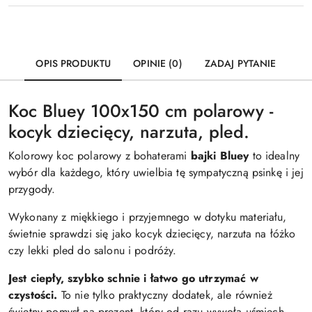
OPIS PRODUKTU
OPINIE (0)
ZADAJ PYTANIE
Koc Bluey 100x150 cm polarowy -
kocyk dziecięcy, narzuta, pled.
Kolorowy koc polarowy z bohaterami
bajki Bluey
to idealny
wybór dla każdego, który uwielbia tę sympatyczną psinkę i jej
przygody.
Wykonany z miękkiego i przyjemnego w dotyku materiału,
świetnie sprawdzi się jako kocyk dziecięcy, narzuta na łóżko
czy lekki pled do salonu i podróży.
Jest ciepły, szybko schnie i łatwo go utrzymać w
czystości.
To nie tylko praktyczny dodatek, ale również
świetny pomysł na prezent, który od razu wywoła uśmiech.