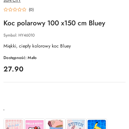
SUN CITY
PRODUCENTA:
(0)
Koc polarowy 100 x150 cm Bluey
Symbol:
HY46010
Miękki, ciepły kolorowy koc Bluey
Dostępność:
Mało
cena:
27.90
Wariant
-