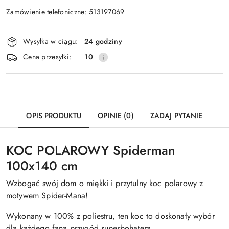
Zamówienie telefoniczne: 513197069
Dostępność
Wysyłka w ciągu:
24 godziny
i
Cena przesyłki:
10
dostawa
OPIS PRODUKTU
OPINIE (0)
ZADAJ PYTANIE
KOC POLAROWY Spiderman
100x140 cm
Wzbogać swój dom o miękki i przytulny koc polarowy z
motywem Spider-Mana!
Wykonany w 100% z poliestru, ten koc to doskonały wybór
dla każdego fana przygód superbohatera.