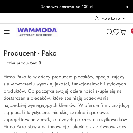
Przejdź do treści głównej
Przejdź do wyszukiwarki
Przejdź do moje konto
Przejdź do menu głównego
Przejdź do stopki
Darmowa dostawa od 100 zł
Moje konto
Producent - Pako
Liczba produktów:
0
Firma Pako to wiodący producent plecaków, specjalizujący
się w tworzeniu wysokiej jakości, funkcjonalnych i stylowych
produktów. Od początku swojej działalności skupia się na
dostarczaniu plecaków, które spełniają oczekiwania
najbardziej wymagających klientów. W ofercie firmy znajdują
się plecaki turystyczne, miejskie, szkolne i sportowe,
zaprojektowane z myślą o różnych potrzebach użytkowników.
Firma Pako stawia na innowacje, jakość oraz zrównoważony