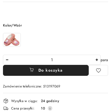
Wariant
Kolor/Wzór
Ilość
para
Do koszyka
Zamówienie telefoniczne: 513197069
Dostępność
Wysyłka w ciągu:
24 godziny
i
Cena przesyłki:
10
dostawa