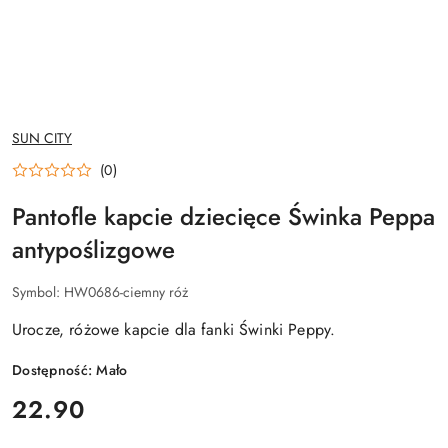
NAZWA
SUN CITY
PRODUCENTA:
(0)
Pantofle kapcie dziecięce Świnka Peppa
antypoślizgowe
Symbol:
HW0686-ciemny róż
Urocze, różowe kapcie dla fanki Świnki Peppy.
Dostępność:
Mało
cena:
22.90