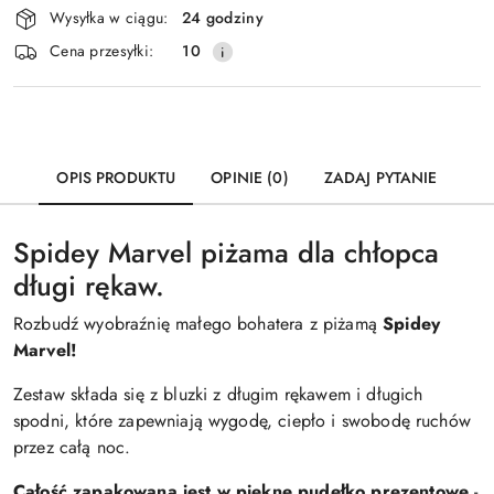
Wysyłka w ciągu:
24 godziny
i
Cena przesyłki:
10
dostawa
OPIS PRODUKTU
OPINIE (0)
ZADAJ PYTANIE
Spidey Marvel piżama dla chłopca
długi rękaw.
Rozbudź wyobraźnię małego bohatera z piżamą
Spidey
Marvel!
Zestaw składa się z bluzki z długim rękawem i długich
spodni, które zapewniają wygodę, ciepło i swobodę ruchów
przez całą noc.
Całość zapakowana jest w piękne pudełko prezentowe
-