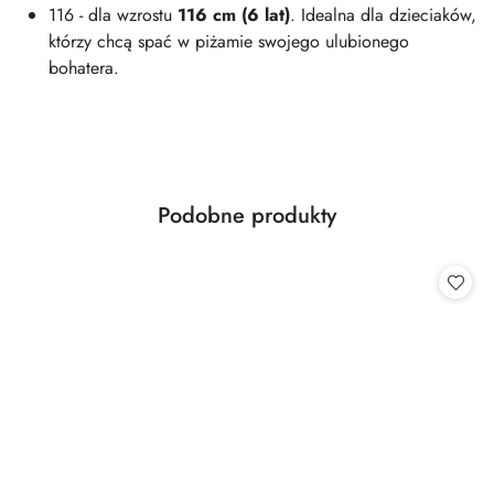
116 - dla wzrostu
116 cm (6 lat)
. Idealna dla dzieciaków,
którzy chcą spać w piżamie swojego ulubionego
bohatera.
Produkty
Podobne produkty
Pomiń karuzelę produktów
o
statusie: