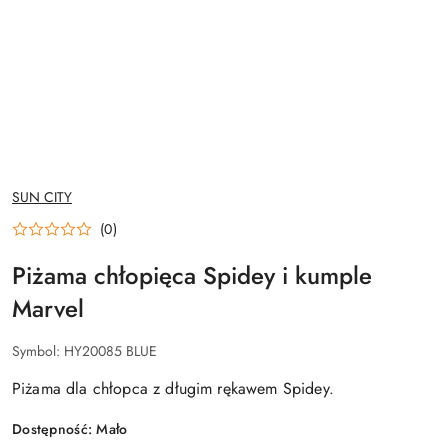
NAZWA
SUN CITY
PRODUCENTA:
(0)
Piżama chłopięca Spidey i kumple
Marvel
Symbol:
HY20085 BLUE
Piżama dla chłopca z długim rękawem Spidey.
Dostępność:
Mało