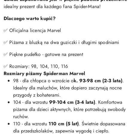
idealny prezent dla każdego fana Spider-Mana!
Dlaczego warto kupić?
✅ Oficjalna licencja Marvel
✅ Piżama z bluzką na dwa guziczki i długimi spodniami
✅ Piękne pudełko - gotowe na prezent
✅ Rozmiary: 98, 104, 110, 116
Rozmiary piżamy Spiderman Marvel
98 - dla chłopca o wzroście o
k. 93-98 cm (2-3 lata)
.
Idealny dla maluchów, które dopiero zaczynają nocne
przygody z bohaterami.
104 - dla wzrostu
99-104 cm (3-4 lata)
. Komfortowa
piżama dla dzieci aktywnych, które potrzebują swobody
ruchów.
110 - dla wzrostu
110 cm (5 lat)
. Świetnie dopasowana
dla przedszkolaków, zapewnia wygodę i ciepło.