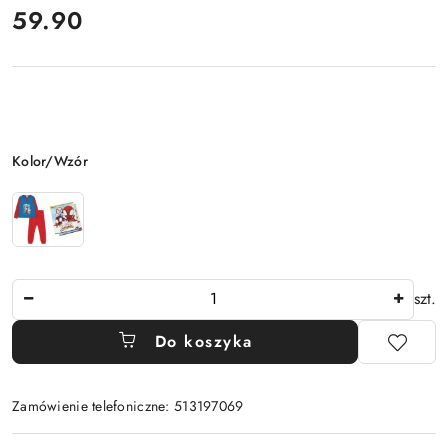
cena:
59.90
Wariant
Kolor/Wzór
Ilość
szt.
Do koszyka
Zamówienie telefoniczne: 513197069
Dostępność