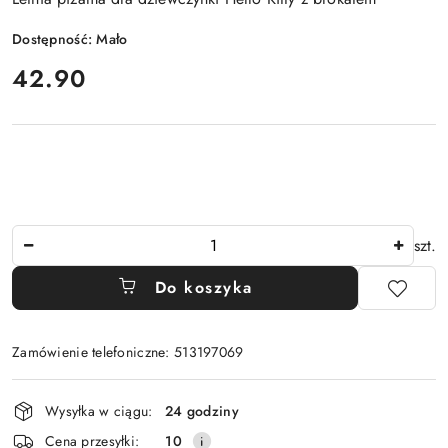
Dostępność:
Mało
cena:
42.90
Ilość
szt.
Do koszyka
Zamówienie telefoniczne: 513197069
Dostępność
Wysyłka w ciągu:
24 godziny
i
Cena przesyłki:
10