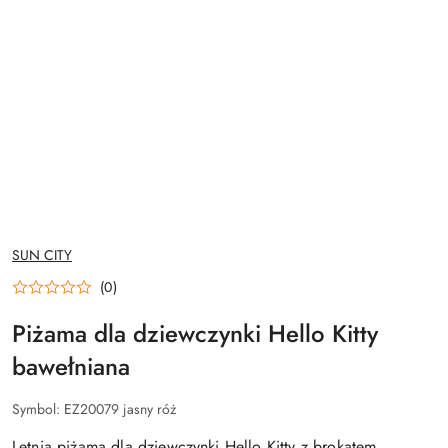
NAZWA
SUN CITY
PRODUCENTA:
(0)
Piżama dla dziewczynki Hello Kitty
bawełniana
Symbol:
EZ20079 jasny róż
Letnia piżama dla dziewczynki Hello Kitty z brokatem