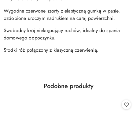
Wygodne czerwone szorty z elastyczną gumką w pasie,
ozdobione uroczym nadrukiem na całej powierzchni.
Swobodny krój niekrępujący ruchów, idealny do spania i
domowego odpoczynku.
Słodki róż połączony z klasyczną czerwienią.
Produkty
Podobne produkty
Pomiń karuzelę produktów
o
statusie: