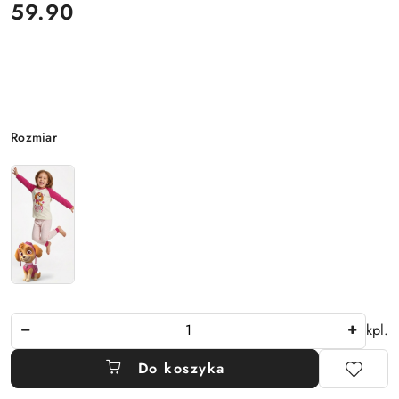
cena:
59.90
Wariant
Rozmiar
Ilość
kpl.
Do koszyka