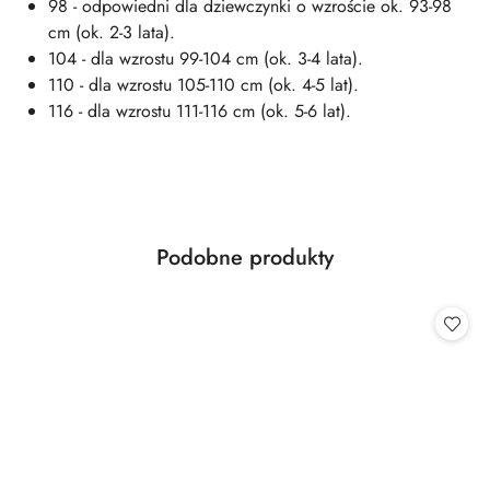
98 - odpowiedni dla dziewczynki o wzroście ok. 93-98
cm (ok. 2-3 lata).
104 - dla wzrostu 99-104 cm (ok. 3-4 lata).
110 - dla wzrostu 105-110 cm (ok. 4-5 lat).
116 - dla wzrostu 111-116 cm (ok. 5-6 lat).
Produkty
Podobne produkty
Pomiń karuzelę produktów
o
statusie: