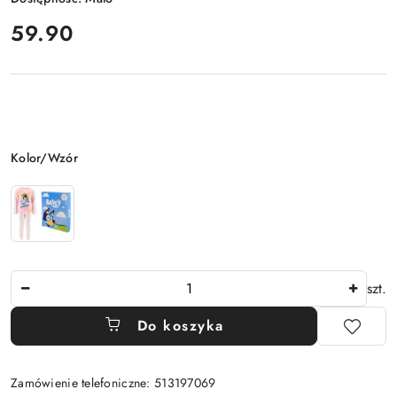
cena:
59.90
Wariant
Kolor/Wzór
Ilość
szt.
Do koszyka
Zamówienie telefoniczne: 513197069