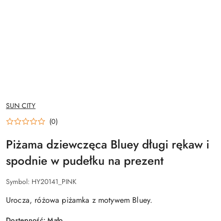
NAZWA
SUN CITY
PRODUCENTA:
(0)
Piżama dziewczęca Bluey długi rękaw i
spodnie w pudełku na prezent
Symbol:
HY20141_PINK
Urocza, różowa piżamka z motywem Bluey.
Dostępność:
Mało