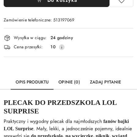
Do koszyka
Zamówienie telefoniczne: 513197069
Dostępność
Wysyłka w ciągu:
24 godziny
i
Cena przesyłki:
10
dostawa
OPIS PRODUKTU
OPINIE (0)
ZADAJ PYTANIE
PLECAK DO PRZEDSZKOLA LOL
SURPRISE
Praktyczny i wygodny plecak dla najmłodszych
fanów bajki
. Mały, lekki, a jednocześnie pojemny, idealnie
LOL Surprise
sprawdzi się
do przedszkola, na wycieczkę, piknik, wyjazd