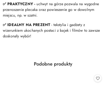
✅ PRAKTYCZNY -
uchwyt na górze pozwala na wygodne
przenoszenie plecaka oraz powieszenie go w dowolnym
miejscu, np. w szatni.
✅ IDEALNY NA PREZENT
- tekstylia i gadżety z
wizerunkiem ukochanych postaci z bajek i filmów to zawsze
doskonały wybór!
Produkty
Podobne produkty
Pomiń karuzelę produktów
o
statusie: