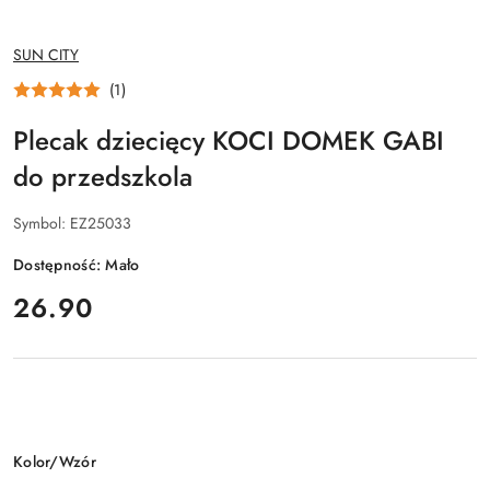
NAZWA
SUN CITY
PRODUCENTA:
(1)
Plecak dziecięcy KOCI DOMEK GABI
do przedszkola
Symbol:
EZ25033
Dostępność:
Mało
cena:
26.90
Wariant
Kolor/Wzór