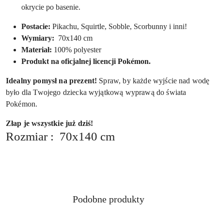
okrycie po basenie.
Postacie:
Pikachu, Squirtle, Sobble, Scorbunny i inni!
Wymiary:
70x140 cm
Materiał:
100% polyester
Produkt na oficjalnej licencji Pokémon.
Idealny pomysł na prezent!
Spraw, by każde wyjście nad wodę
było dla Twojego dziecka wyjątkową wyprawą do świata
Pokémon.
Złap je wszystkie już dziś!
Rozmiar : 70x140 cm
Produkty
Podobne produkty
Pomiń karuzelę produktów
o