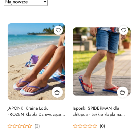
Zastosowano
Sortuj
według
sortowanie:
Najnowsze.
JAPONKI Kraina Lodu
Japonki SPIDERMAN dla
FROZEN Klapki Dziewczęce
chłopca - Lekkie klapki na
ELSA ANNA Basen Plaża
basen i plażę
(0)
(0)