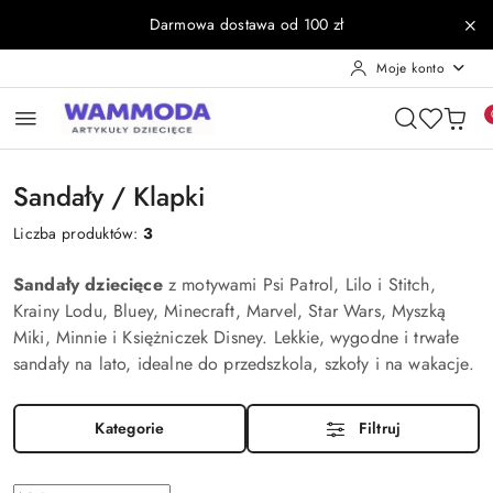
Przejdź do treści głównej
Przejdź do wyszukiwarki
Przejdź do moje konto
Przejdź do menu głównego
Przejdź do stopki
Darmowa dostawa od 100 zł
Moje konto
Sandały / Klapki
Liczba produktów:
3
Sandały dziecięce
z motywami Psi Patrol, Lilo i Stitch,
Krainy Lodu, Bluey, Minecraft, Marvel, Star Wars, Myszką
Miki, Minnie i Księżniczek Disney. Lekkie, wygodne i trwałe
sandały na lato, idealne do przedszkola, szkoły i na wakacje.
Kategorie
Filtruj