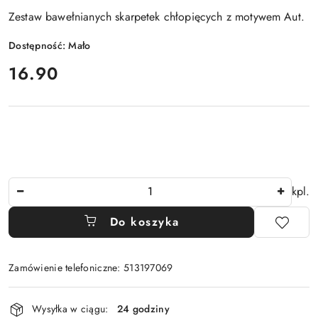
Zestaw bawełnianych skarpetek chłopięcych z motywem Aut.
Dostępność:
Mało
cena:
16.90
Ilość
kpl.
Do koszyka
Zamówienie telefoniczne: 513197069
Dostępność
Wysyłka w ciągu:
24 godziny
i