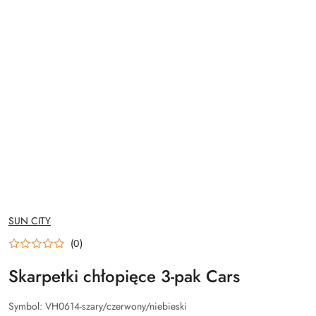
NAZWA
SUN CITY
PRODUCENTA:
(0)
Skarpetki chłopięce 3-pak Cars
Symbol:
VH0614-szary/czerwony/niebieski