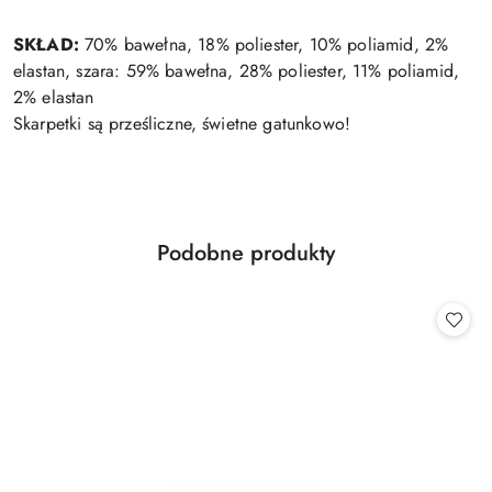
SKŁAD:
70% bawełna, 18% poliester, 10% poliamid, 2%
elastan, szara: 59% bawełna, 28% poliester, 11% poliamid,
2% elastan
Skarpetki są prześliczne, świetne gatunkowo!
Produkty
Podobne produkty
Pomiń karuzelę produktów
o
statusie: