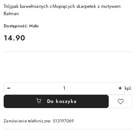
Trójpak bawełnianych chłopięcych skarpetek z motywem
Batman
Dostępność:
Mało
cena:
14.90
Ilość
kpl.
Do koszyka
Zamówienie telefoniczne: 513197069
Dostępność