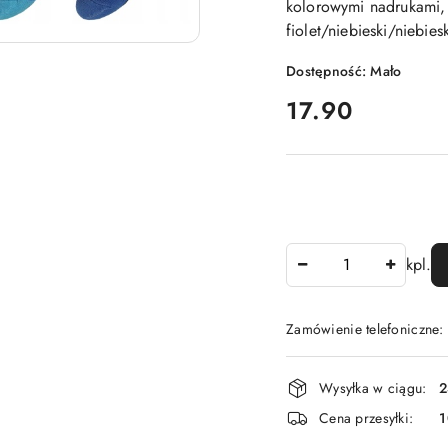
kolorowymi nadrukami,
fiolet/niebieski/niebiesk
Dostępność:
Mało
cena:
17.90
Ilość
kpl.
Zamówienie telefoniczne
Dostępność
Wysyłka w ciągu:
2
i
Cena przesyłki:
dostawa