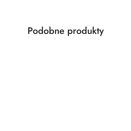
Produkty
Podobne produkty
o
statusie: