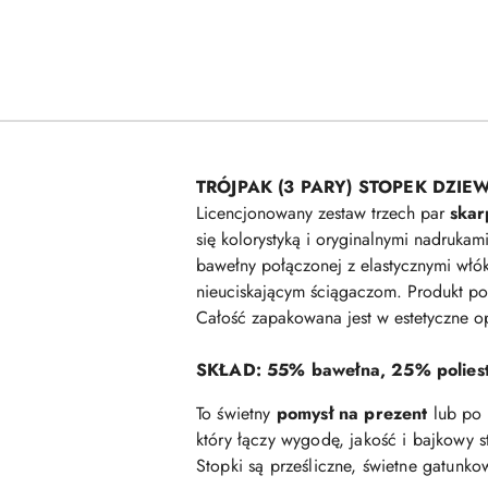
TRÓJPAK (3 PARY) STOPEK DZIE
Licencjonowany zestaw trzech par
skar
się kolorystyką i oryginalnymi nadruka
bawełny połączonej z elastycznymi włó
nieuciskającym ściągaczom. Produkt pos
Całość zapakowana jest w estetyczne o
SKŁAD: 55% bawełna, 25% polieste
To świetny
pomysł na prezent
lub po 
który łączy wygodę, jakość i bajkowy st
Stopki są prześliczne, świetne gatunko