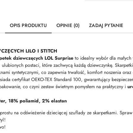
OPIS PRODUKTU
OPINIE (0)
ZADAJ PYTANIE
WCZĘCYCH LILO I STITCH
petek dziewczęcych LOL Surprise
to idealny wybór dla małych
mi ulubionych postaci, które zachwycą każdą dziewczynkę. Skarpet
knami syntetycznymi, co zapewnia trwałość, komfort noszenia oraz
iada certyfikat OEKO-TEX Standard 100, gwarantujący bezpieczeńs
pakowanie, co czyni zestaw świetnym pomysłem na praktyczny i
ur
r, 18% poliamid, 2% elastan
prostu na odświeżenie dziecięcej szuflady ze skarpetkami. Spraw 
yl!
wo!