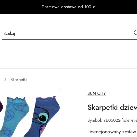
Darmowa dostawa od 100 zł
Skarpetki
NAZWA
SUN CITY
PRODUCENTA:
Skarpetki dziew
Symbol:
YE06022-fiolet/ni
Licencjonowany zestaw 