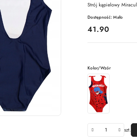
Strój kąpielowy Miracu
Dostępność:
Mało
cena:
41.90
Wariant
Kolor/Wzór
Ilość
szt.