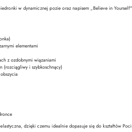
edronki w dynamicznej pozie oraz napisem „Believe in Yourself"
onka)
czarnymi elementami
kach z ozdobnymi wiązaniami
an (rozciągliwy i szybkoschnący)
 obszycia
edronce
z elastyczna, dzięki czemu idealnie dopasuje się do kształtów Poc