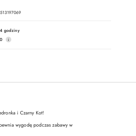
: 513197069
4 godziny
10
edronka i Czarny Kot!
 zapewnia wygodę podczas zabawy w