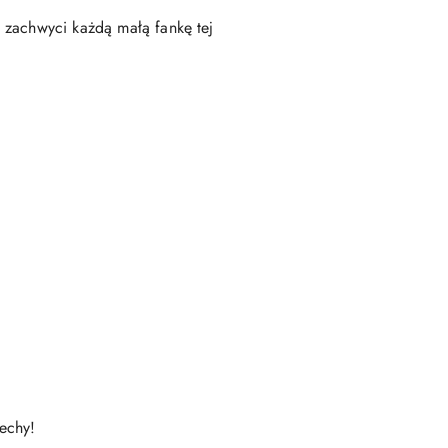
 zachwyci każdą małą fankę tej
iechy!