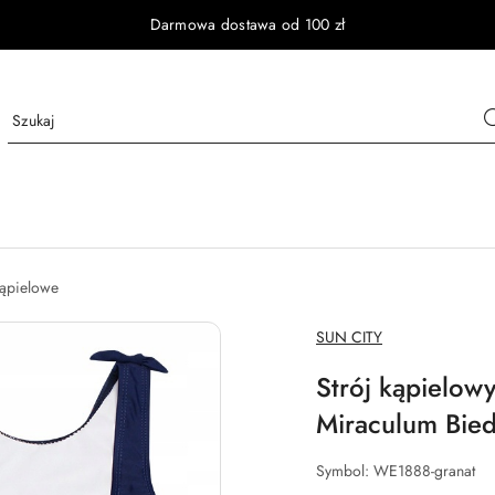
Darmowa dostawa od 100 zł
kąpielowe
NAZWA
SUN CITY
PRODUCENTA:
Strój kąpielow
Miraculum Bied
Symbol:
WE1888-granat