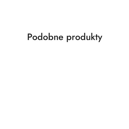
Produkty
Podobne produkty
o
statusie: