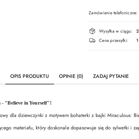
Zamówienie telefoniczne
Dostępność
Wysyłka w ciągu:
2
i
Cena przesyłki:
dostawa
OPIS PRODUKTU
OPINIE (0)
ZADAJ PYTANIE
- "Believe in Yourself"!
lowy dla dziewczynki z motywem bohaterki z bajki Miraculous: Bi
cego materiału, który doskonale dopasowuje się do sylwetki i