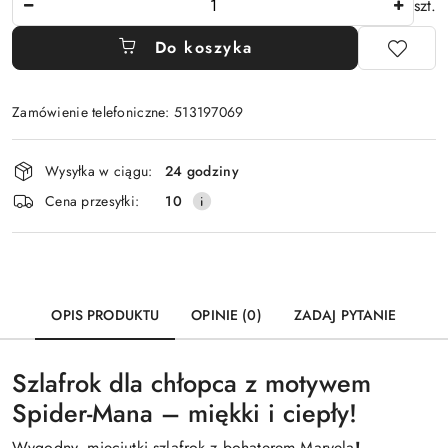
szt.
Do koszyka
Zamówienie telefoniczne: 513197069
Dostępność
Wysyłka w ciągu:
24 godziny
i
Cena przesyłki:
10
dostawa
OPIS PRODUKTU
OPINIE (0)
ZADAJ PYTANIE
Szlafrok dla chłopca z motywem
Spider-Mana – miękki i ciepły!
Wygodny, mięciutki szlafrok z bohaterem Marvela
!