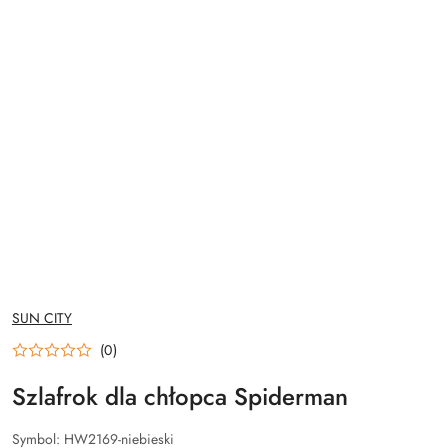
NAZWA
SUN CITY
PRODUCENTA:
(0)
Szlafrok dla chłopca Spiderman
Symbol:
HW2169-niebieski