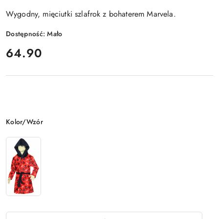
Wygodny, mięciutki szlafrok z bohaterem Marvela.
Dostępność:
Mało
cena:
64.90
Wariant
Kolor/Wzór
Ilość