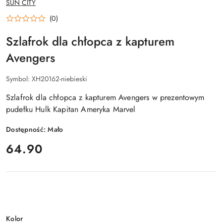
SUN CITY
PRODUCENTA:
(0)
Szlafrok dla chłopca z kapturem
Avengers
Symbol:
XH20162-niebieski
Szlafrok dla chłopca z kapturem Avengers w prezentowym
pudełku Hulk Kapitan Ameryka Marvel
Dostępność:
Mało
cena:
64.90
Wariant
Kolor