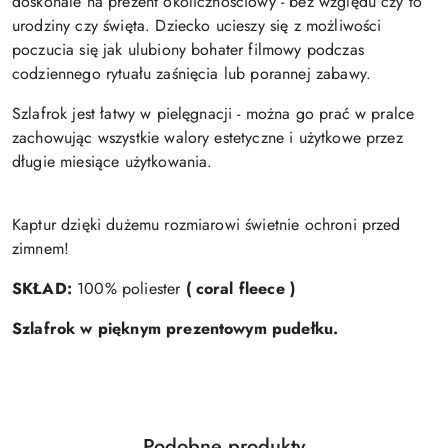
doskonale na prezent okolicznościowy - bez względu czy to
urodziny czy święta. Dziecko ucieszy się z możliwości
poczucia się jak ulubiony bohater filmowy podczas
codziennego rytuału zaśnięcia lub porannej zabawy.
Szlafrok jest łatwy w pielęgnacji - można go prać w pralce
zachowując wszystkie walory estetyczne i użytkowe przez
długie miesiące użytkowania.
Kaptur dzięki dużemu rozmiarowi świetnie ochroni przed
zimnem!
SKŁAD:
100% poliester
( coral fleece )
Szlafrok w pięknym prezentowym pudełku.
Produkty
Podobne produkty