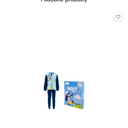
Pomiń karuzelę produktów
o
statusie: