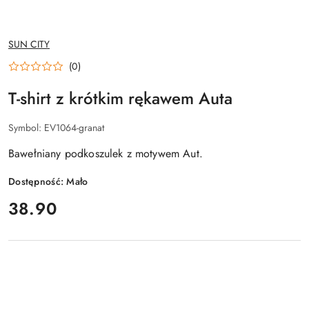
NAZWA
SUN CITY
PRODUCENTA:
(0)
T-shirt z krótkim rękawem Auta
Symbol:
EV1064-granat
Bawełniany podkoszulek z motywem Aut.
Dostępność:
Mało
cena:
38.90