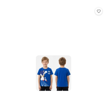
o
statusie: