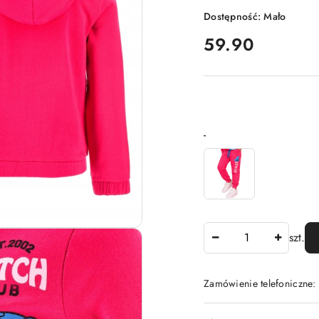
Dostępność:
Mało
cena:
59.90
Wariant
-
Ilość
szt.
Zamówienie telefoniczne
Dostępność