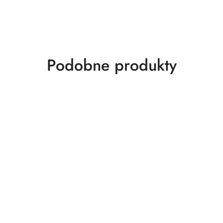
Produkty
Podobne produkty
o
statusie: