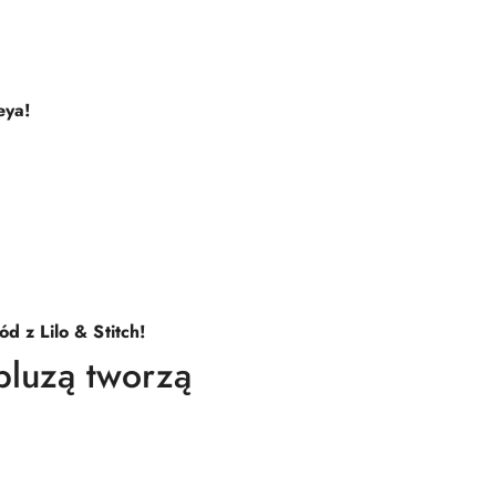
eya!
d z Lilo & Stitch!
bluzą tworzą