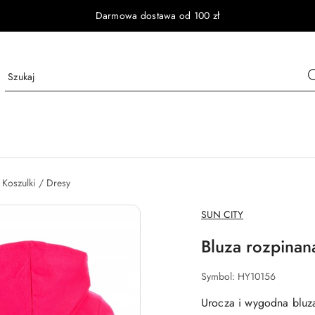
Darmowa dostawa od 100 zł
/ Koszulki / Dresy
NAZWA
SUN CITY
PRODUCENTA:
Bluza rozpinana
Symbol:
HY10156
Urocza i wygodna bluza