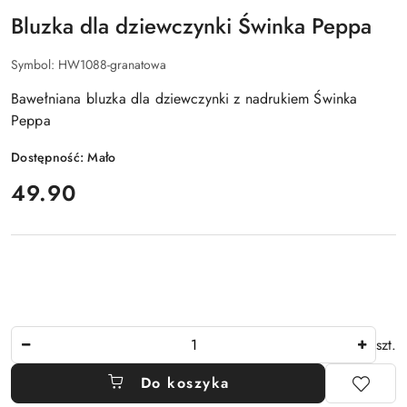
Bluzka dla dziewczynki Świnka Peppa
Symbol:
HW1088-granatowa
Bawełniana bluzka dla dziewczynki z nadrukiem Świnka
Peppa
Dostępność:
Mało
cena:
49.90
Ilość
szt.
Do koszyka