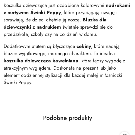
Koszulka dziewczęca jest ozdobiona kolorowymi
nadrukami
z motywem Świnki Peppy
, które przyciągają uwagę i
sprawiają, że dzieci chętnie ją noszą.
Bluzka dla
dziewczynki z nadrukiem
świetnie sprawdzi się do
przedszkola, szkoły czy na co dzień w domu.
Dodatkowym atutem są błyszczące
cekiny
, które nadają
bluzce wyjątkowego, modnego charakteru. To idealna
koszulka dziewczęca bawełniana
, która łączy wygodę z
atrakcyjnym wyglądem. Doskonała na prezent lub jako
element codziennej stylizacji dla każdej małej miłośniczki
Świnki Peppy.
Produkty
Podobne produkty
Pomiń karuzelę produktów
o
statusie: