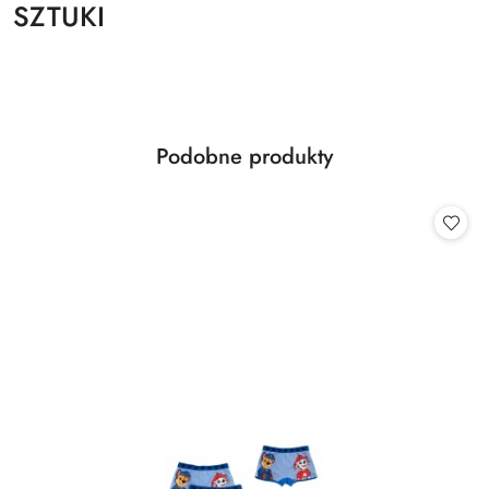
SZTUKI
Produkty
Podobne produkty
Pomiń karuzelę produktów
o
statusie: