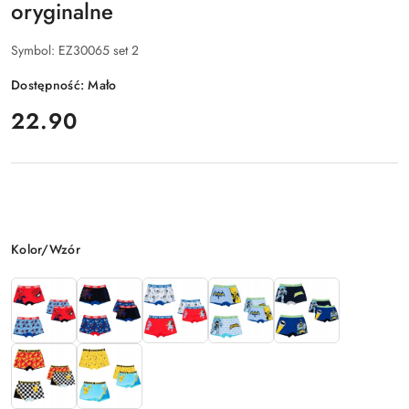
oryginalne
Symbol:
EZ30065 set 2
Dostępność:
Mało
cena:
22.90
Wariant
Kolor/Wzór