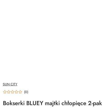
NAZWA
SUN CITY
PRODUCENTA:
(0)
Bokserki BLUEY majtki chłopięce 2-pak