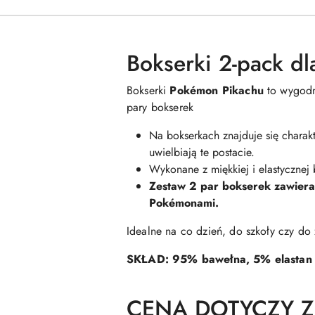
Bokserki 2-pack d
Bokserki
Pokémon Pikachu
to wygodna
pary bokserek
Na bokserkach znajduje się charak
uwielbiają te postacie.
Wykonane z miękkiej i elastycznej 
Zestaw 2 par bokserek zawiera 
Pokémonami.
Idealne na co dzień, do szkoły czy d
SKŁAD: 95% bawełna, 5% elastan
CENA DOTYCZY Z