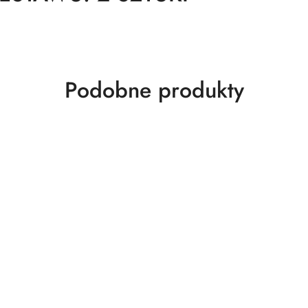
Produkty
Podobne produkty
o
statusie: