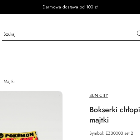
Darmowa dostawa od 100 zł
Majtki
NAZWA
SUN CITY
PRODUCENTA:
Bokserki chłop
majtki
Symbol:
EZ30003 set 2