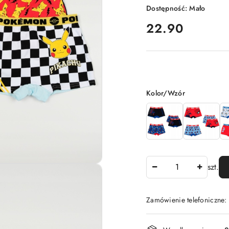
Dostępność:
Mało
cena:
22.90
Wariant
Kolor/Wzór
Ilość
szt.
Zamówienie telefoniczne
Dostępność