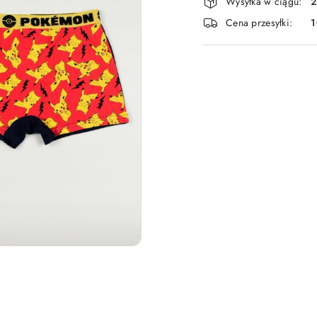
Wysyłka w ciągu:
2
i
Cena przesyłki:
dostawa