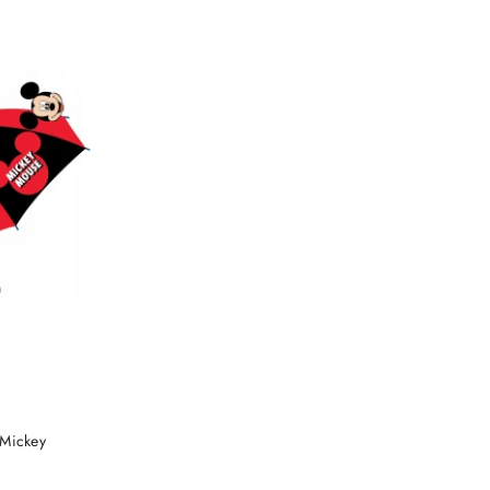
NY
 Mickey