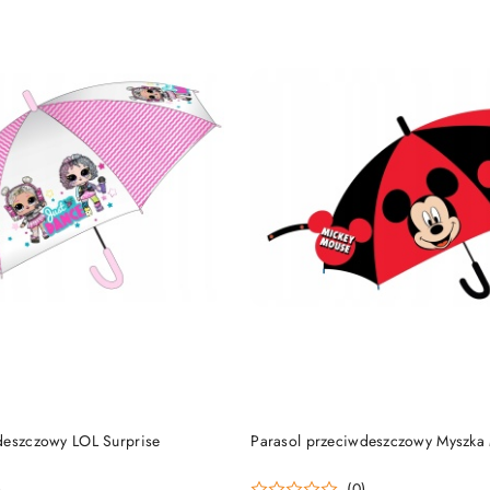
PRODUKT NIEDOSTĘP
DO KOSZYKA
deszczowy LOL Surprise
Parasol przeciwdeszczowy Myszka
)
(0)