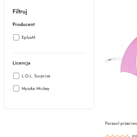
Filtruj
Producent
Producent:
EplusM
Licencja
Licencja:
L.O.L. Surprise
Licencja:
Myszka Mickey
Parasol przeciw
(0