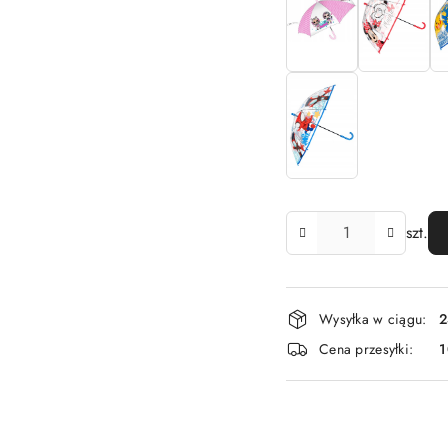
Ilość
szt.
Dostępność
Wysyłka w ciągu:
2
i
Cena przesyłki:
dostawa