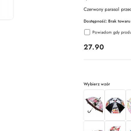
Czerwony parasol prze
Dostępność:
Brak towaru
Powiadom gdy produk
cena:
27.90
Wariant
Wybierz wzór