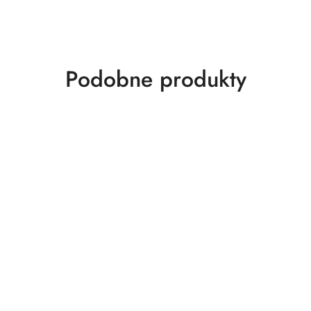
Produkty
Podobne produkty
o
statusie: