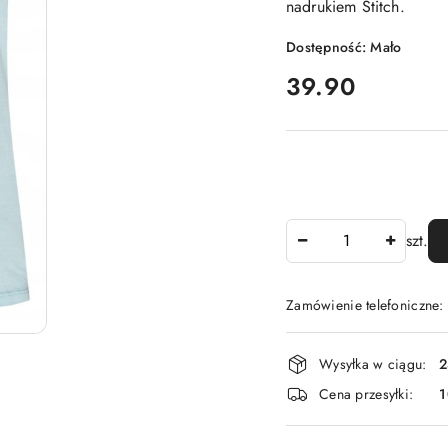
nadrukiem Stitch.
Dostępność:
Mało
cena:
39.90
Ilość
szt.
Zamówienie telefoniczne
Dostępność
Wysyłka w ciągu:
2
i
Cena przesyłki:
dostawa