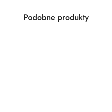
Produkty
Podobne produkty
o
statusie: