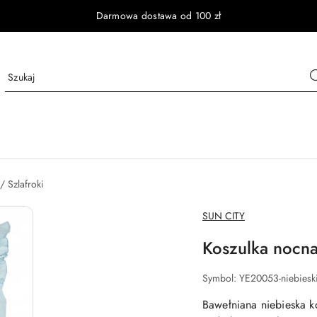
Darmowa dostawa od 100 zł
/ Szlafroki
NAZWA
SUN CITY
PRODUCENTA:
Koszulka nocna 
Symbol:
YE20053-niebiesk
Bawełniana niebieska k