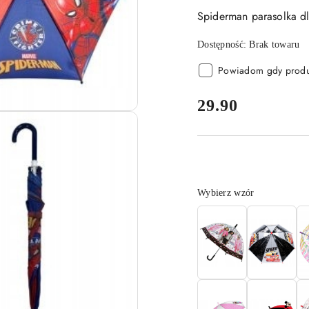
Spiderman parasolka d
Dostępność:
Brak towaru
Powiadom gdy produk
cena:
29.90
Wariant
Wybierz wzór