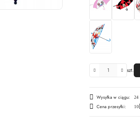
Ilość
szt.
Dostępność
Wysyłka w ciągu:
24
i
Cena przesyłki:
10
dostawa