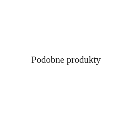
Produkty
Podobne produkty
o
statusie: