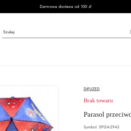
Darmowa dostawa od 100 zł
NAZWA
DIFUZED
PRODUCENTA:
Brak towaru
Parasol przeci
Symbol:
SPI24-2943