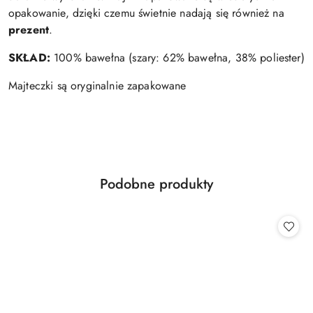
opakowanie, dzięki czemu świetnie nadają się również na
prezent
.
SKŁAD:
100% bawełna (szary: 62% bawełna, 38% poliester)
Majteczki są oryginalnie zapakowane
Produkty
Podobne produkty
Pomiń karuzelę produktów
o
statusie: