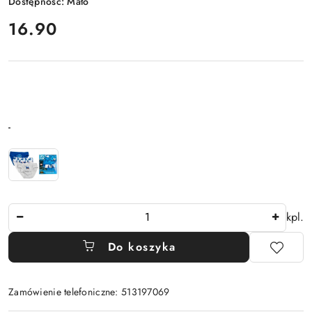
Dostępność:
Mało
cena:
16.90
Wariant
-
Ilość
kpl.
Do koszyka
Zamówienie telefoniczne: 513197069