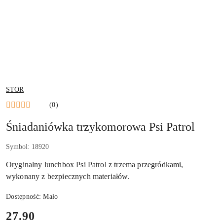
NAZWA
STOR
PRODUCENTA:
(0)
Śniadaniówka trzykomorowa Psi Patrol
Symbol:
18920
Oryginalny lunchbox Psi Patrol z trzema przegródkami,
wykonany z bezpiecznych materiałów.
Dostępność:
Mało
cena:
27.90