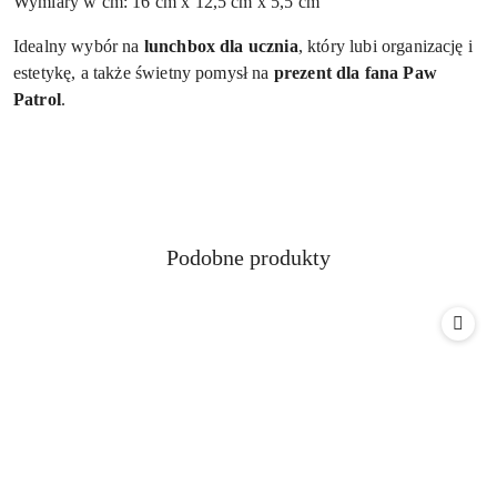
Wymiary w cm: 16 cm x 12,5 cm x 5,5 cm
Idealny wybór na
lunchbox dla ucznia
, który lubi organizację i
estetykę, a także świetny pomysł na
prezent dla fana Paw
Patrol
.
Produkty
Podobne produkty
Pomiń karuzelę produktów
o
statusie: