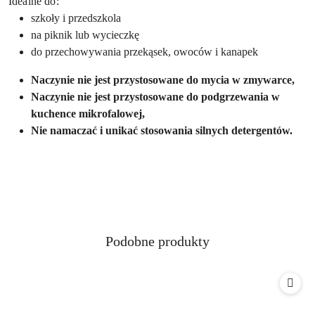
Idealne do:
szkoły i przedszkola
na piknik lub wycieczkę
do przechowywania przekąsek, owoców i kanapek
Naczynie nie jest przystosowane do mycia w zmywarce,
Naczynie nie jest przystosowane do podgrzewania w
kuchence mikrofalowej,
Nie namaczać i unikać stosowania silnych detergentów.
Produkty
Podobne produkty
Pomiń karuzelę produktów
o
statusie: